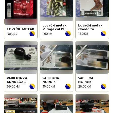
Lovački metak
Lovački metak
LOVAČKI METAK
Mirage cal 12,
Cheddita
36gr
disperzante
Na upit
1.60 KM
1.60 KM
VABILICA ZA
VABILUCA
VABILICA
SRNDAĆA
NORDIK
NORDIK
BUTTOLO
69.00 KM
35.00 KM
28.00 KM