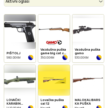
Aktivni oglasi
Vazdušna puška
Vazdušna puška
PIŠTOLJ
game big cat cal
gamo
4.5mm
580.00 KM
350.00 KM
530.00 KM
LOVAČKI
Lovačka puška
MALOKALIBARS
KARABIN
cal 12
KA PUŠKA
MONZA
1 410.00 KM
Na upit
Na upit