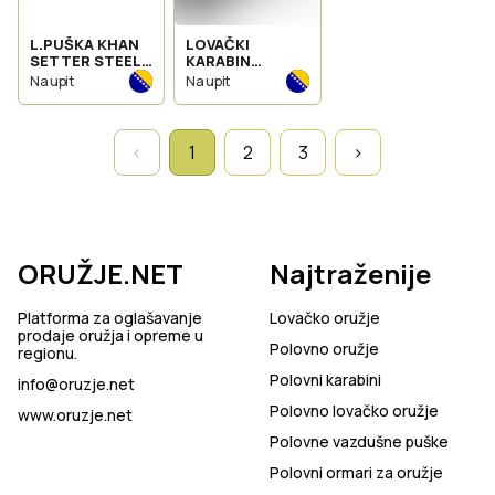
L.PUŠKA KHAN
LOVAČKI
SETTER STEEL
KARABIN
KAL 12
SABATTI ROVER
Na upit
Na upit
HUNTER kal 308
win
‹
1
2
3
›
ORUŽJE.NET
Najtraženije
Platforma za oglašavanje
Lovačko oružje
prodaje oružja i opreme u
Polovno oružje
regionu.
Polovni karabini
info@oruzje.net
Polovno lovačko oružje
www.oruzje.net
Polovne vazdušne puške
Polovni ormari za oružje