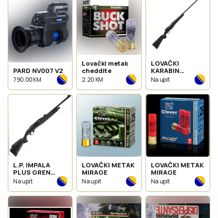
Lovački metak
LOVAČKI
PARD NV007 V2
cheddite
KARABIN
WINCHESTER
790.00 KM
2.20 KM
Na upit
XPR CAL 223
REM
L.P. IMPALA
LOVAČKI METAK
LOVAČKI METAK
PLUS GREN
MIRAGE
MIRAGE
CANTI 12
Na upit
Na upit
Na upit