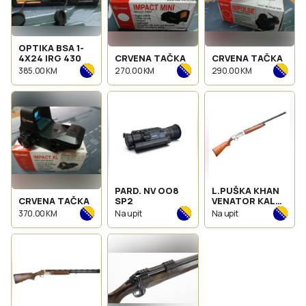
OPTIKA BSA 1-
4X24 IRG 430
CRVENA TAČKA
CRVENA TAČKA
385.00 KM
270.00 KM
290.00 KM
PARD. NV OO8
L.PUŠKA KHAN
CRVENA TAČKA
SP2
VENATOR KAL
20
370.00 KM
Na upit
Na upit