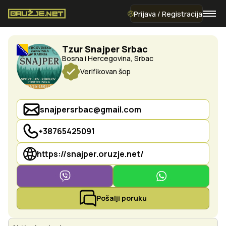
Prijava / Registracija
Tzur Snajper Srbac
Bosna i Hercegovina, Srbac
Verifikovan šop
snajpersrbac@gmail.com
+38765425091
https://snajper.oruzje.net/
Pošalji poruku