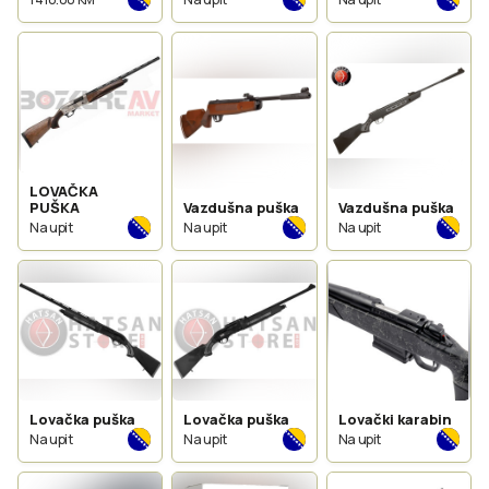
cal308win
LOVAČKA
PUŠKA
Vazdušna puška
Vazdušna puška
Na upit
Na upit
Na upit
Lovačka puška
Lovačka puška
Lovački karabin
Na upit
Na upit
Na upit